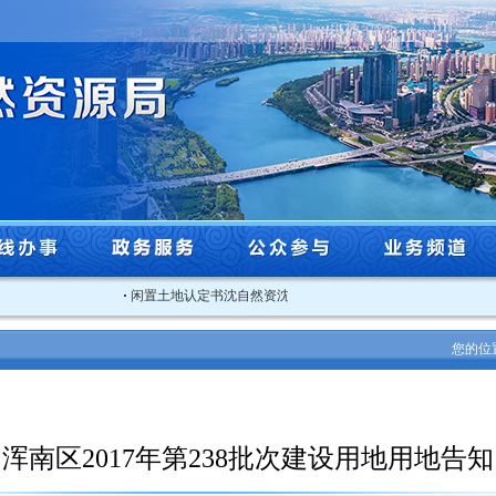
·
闲置土地认定书沈自然资沈北闲认字[2025]3号
·
关于2025年
您的位
浑南区2017年第238批次建设用地用地告知