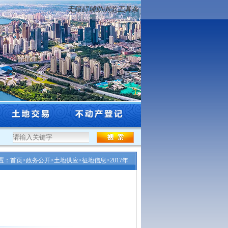
无障碍辅助浏览工具条
度沈阳市工程系列自然资源和林业行业高级专业技术...
·
沈阳市自然资源局关于市级登
置：
首页
>
政务公开
>
土地供应
>
征地信息
>
2017年