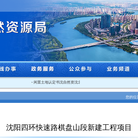
·
闲置土地认定书沈自然资沈北闲认字[2025]3号
·
关于2025年
您的位
沈阳四环快速路棋盘山段新建工程项目