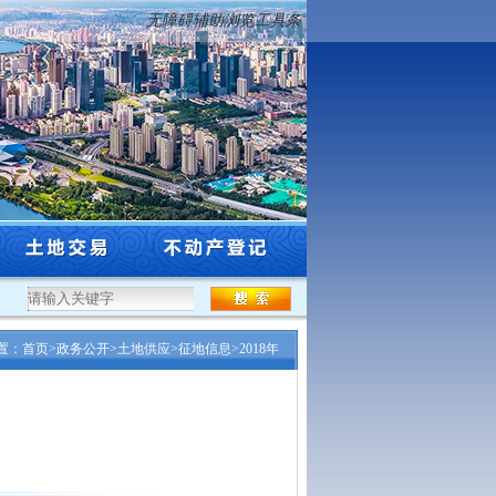
无障碍辅助浏览工具条
度沈阳市工程系列自然资源和林业行业高级专业技术...
·
沈阳市自然资源局关于市级登
置：
首页
>
政务公开
>
土地供应
>
征地信息
>
2018年