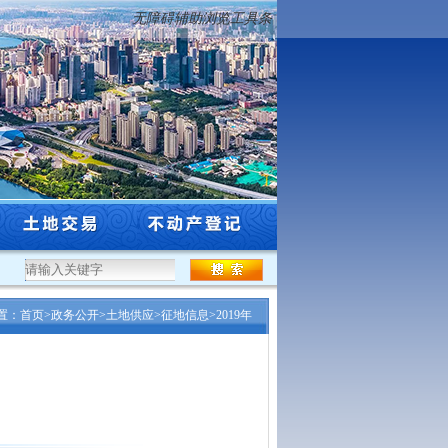
无障碍辅助浏览工具条
阳市工程系列自然资源和林业行业高级专业技术...
·
沈阳市自然资源局关于市级登记权
置：
首页
>
政务公开
>
土地供应
>
征地信息
>
2019年