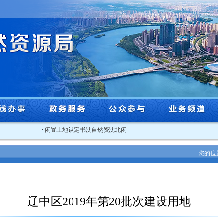
·
闲置土地认定书沈自然资沈北闲认字[2025]3号
·
关于2025年度沈
您的位
辽中区2019年第20批次建设用地