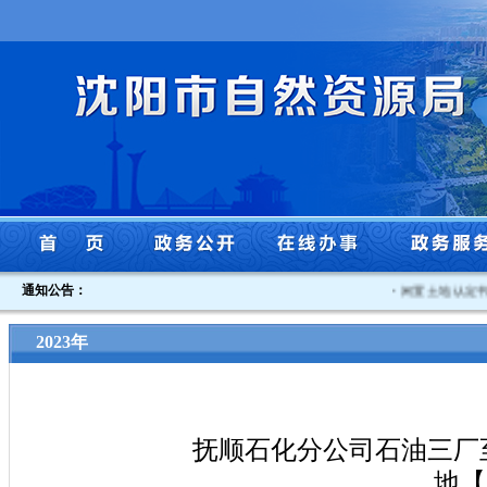
通知公告：
·
闲置土地认定书沈
2023年
抚顺石化分公司石油三厂
地【