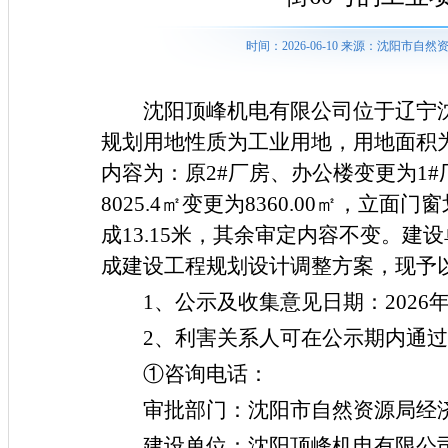
时间：2026-06-10 来源：沈阳市
沈阳顶峰机电有限公司位于辽宁
规划用地性质为工业用地，用地面积
内容为：原
2#
厂房、办公楼变更为
1#
8025.4
㎡变更为
8360.00
㎡，立面门窗
成
13.15
米，其余审定内容不变。建设
成建设工程规划设计调整方案，现予
1
、公示及收集意见日期：
2026
2
、利害关系人可在公示
期
内通过
①咨询电话：
审批部门：沈阳市自然资源
局
经
建设单位：沈阳顶峰机电有限公