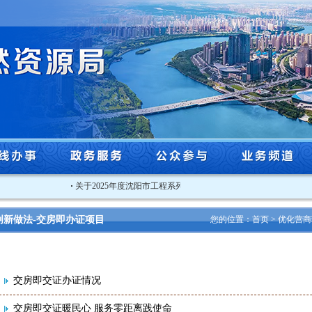
·
关于2025年度沈阳市工程系列自然资源和林业行业高级专业技术..
创新做法-交房即办证项目
您的位置：
首页
>
优化营商
交房即交证办证情况
交房即交证暖民心 服务零距离践使命