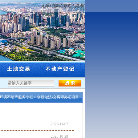
无障碍辅助浏览工具条
.
·
沈阳市自然资源局关于市级登记权限过期采矿许可证矿山企业的公告
·
关于解除
环境不动产服务专栏
>
创新做法-交房即办证项目
[2025-11-07]
[2025-10-28]