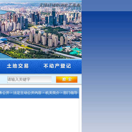
无障碍辅助浏览工具条
宁省浑河（含大辽河）防洪治理工程规划选址（沈阳段）公告
·
《沈阳市贯彻落实辽
务公开
>
法定主动公开内容
>
机关简介
>
部门领导