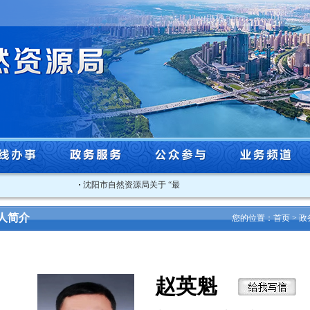
·
沈阳市自然资源局关于 “最美自然守护者”推荐人选的公示
·
辽
人简介
您的位置：
首页
>
政
赵英魁