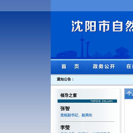
通知公告：
个
领导之窗
张智
党组副书记、副局长
李莹