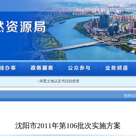
·
闲置土地认定书沈自然资沈北闲认字[2025]3号
·
关于202
您的位
沈阳市2011年第106批次实施方案