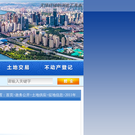
无障碍辅助浏览工具条
5年度沈阳市工程系列自然资源和林业行业高级专业技术...
·
沈阳市自然资源局关于市级
置：
首页
>
政务公开
>
土地供应
>
征地信息
>
2011年