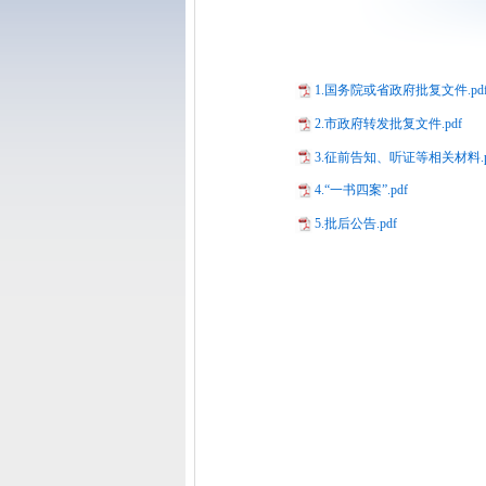
1.国务院或省政府批复文件.pd
2.市政府转发批复文件.pdf
3.征前告知、听证等相关材料.p
4.“一书四案”.pdf
5.批后公告.pdf