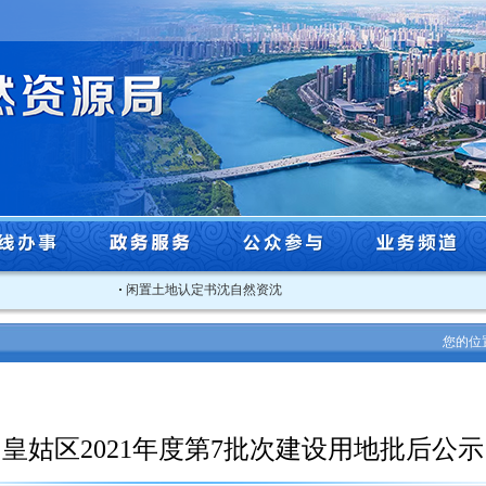
·
闲置土地认定书沈自然资沈北闲认字[2025]3号
·
关于2025年
您的位
皇姑区2021年度第7批次建设用地批后公示