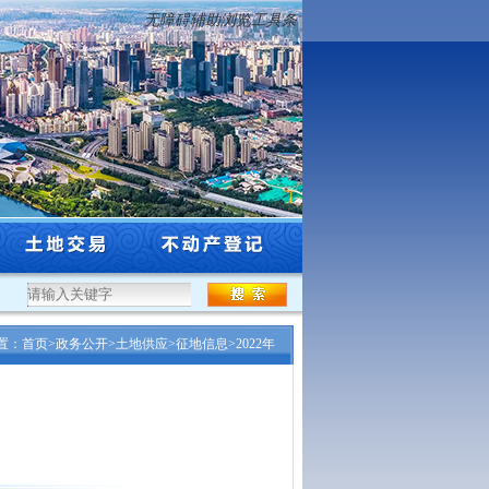
无障碍辅助浏览工具条
度沈阳市工程系列自然资源和林业行业高级专业技术...
·
沈阳市自然资源局关于市级登
置：
首页
>
政务公开
>
土地供应
>
征地信息
>
2022年