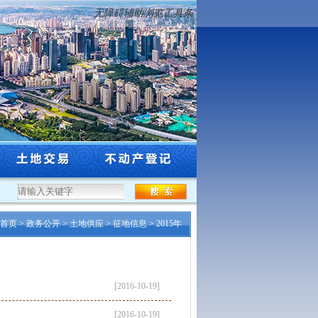
无障碍辅助浏览工具条
辽宁省浑河（含大辽河）防洪治理工程规划选址（沈阳段）公告
·
《沈阳市贯彻落实
首页
>
政务公开
>
土地供应
>
征地信息
>
2015年
[2016-10-19]
[2016-10-19]