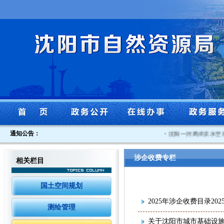
通知公告：
·
沈阳一河两岸滨水空
涉企收费专栏
相关栏目
国土空间规划
2025年涉企收费目录2
测绘管理
关于沈阳市城市基础设